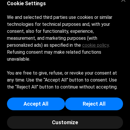
Cookie Settings
+39 339 8275314
We and selected third parties use cookies or similar
Via Lavezzola, 48125 Lido di Savio (RA)
technologies for technical purposes and, with your
consent, also for functionality, experience,
Seguici sui nostri social
measurement, and marketing purposes (with
personalized ads) as specified in the
cookie policy
.
Facebook
Refusing consent may make related functions
unavailable.
Instagram
You are free to give, refuse, or revoke your consent at
any time. Use the “Accept All” button to consent. Use
the “Reject All” button to continue without accepting.
DOUBLE TROUBLE SNC DI DICUONZO MARIA PATRIZIA E
C. - Sede Legale: VIA LAVEZZOLA 2 X - 48125 - RAVENNA
(RA) - Iscritta al registro delle imprese di Ravenna - p.i/c.f:
Accept All
Reject All
01371810399 - Numero REA: RA - 152191
© Copyright - Rapa Nui | Powered by Spiagge.it
Customize