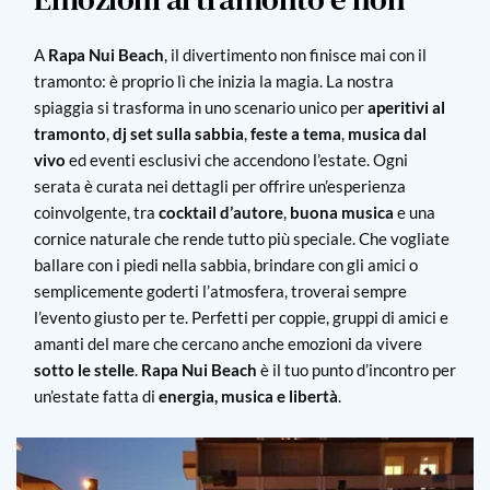
A
Rapa Nui Beach
, il divertimento non finisce mai con il
tramonto: è proprio lì che inizia la magia. La nostra
spiaggia si trasforma in uno scenario unico per
aperitivi al
tramonto
,
dj set sulla sabbia
,
feste a tema
,
musica dal
vivo
ed eventi esclusivi che accendono l’estate. Ogni
serata è curata nei dettagli per offrire un’esperienza
coinvolgente, tra
cocktail d’autore
,
buona musica
e una
cornice naturale che rende tutto più speciale. Che vogliate
ballare con i piedi nella sabbia, brindare con gli amici o
semplicemente goderti l’atmosfera, troverai sempre
l’evento giusto per te. Perfetti per coppie, gruppi di amici e
amanti del mare che cercano anche emozioni da vivere
sotto le stelle
.
Rapa Nui Beach
è il tuo punto d’incontro per
un’estate fatta di
energia, musica e libertà
.